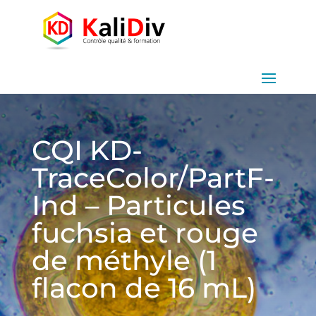
CQI KD-
TraceColor/PartF-
Ind – Particules
fuchsia et rouge
de méthyle (1
flacon de 16 mL)