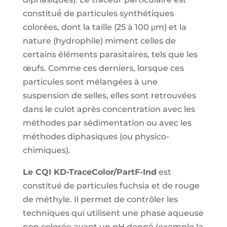
rouge
constitué́ de particules synthétiques
de
colorées, dont la taille (25 à 100 μm) et la
méthyle
nature (hydrophile) miment celles de
(1
certains éléments parasitaires, tels que les
flacon
œufs. Comme ces derniers, lorsque ces
de
particules sont mélangées à une
16
suspension de selles, elles sont retrouvées
mL)
dans le culot après concentration avec les
méthodes par sédimentation ou avec les
méthodes diphasiques (ou physico-
chimiques).
Le CQI KD-TraceColor/PartF-Ind
est
constitué de particules fuchsia et de rouge
de méthyle. Il permet de contrôler les
techniques qui utilisent une phase aqueuse
non colorée ayant un pH donné (exemple la