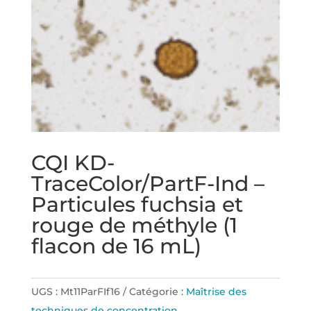
CQI KD-
TraceColor/PartF-Ind –
Particules fuchsia et
rouge de méthyle (1
flacon de 16 mL)
UGS :
Mt11ParFIf16
Catégorie :
Maîtrise des
techniques de concentration