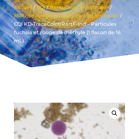
Accueil
/
CQI
/
Parasitoses intestinales
/
Maîtrise des techniques de concentration
/
CQI KD-TraceColor/PartF-Ind – Particules
fuchsia et rouge de méthyle (1 flacon de 16
mL)