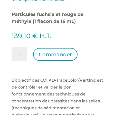
Particules fuchsia et rouge de
méthyle (1 flacon de 16 mL)
139,10
€
H.T.
quantité
Commander
de
CQI
KD-
TraceColor/PartF-
L’objectif des CQI KD-TraceColor/PartInd est
Ind
de contrôler et valider le bon
-
fonctionnement des techniques de
Particules
concentration des parasites dans les selles
fuchsia
(techniques de sédimentation et
et
diphasiques). Le traceur particulaire est