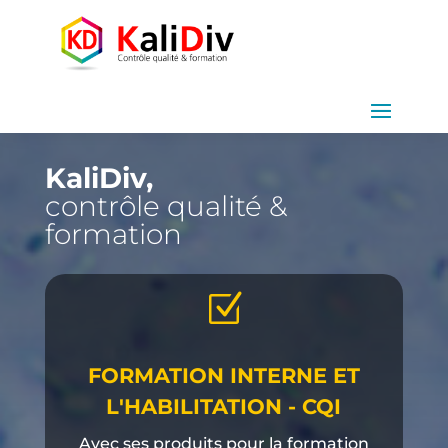
KaliDiv,
contrôle qualité &
formation
Z
FORMATION INTERNE ET
L'HABILITATION - CQI
Avec ses produits pour la formation