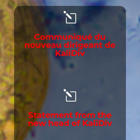
l
Communiqué du
nouveau dirigeant de
KaliDiv
l
Statement from the
new head of KaliDiv