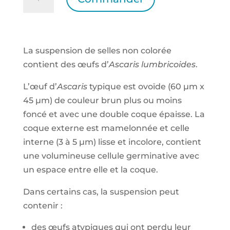
de
Œufs
d’Ascaris
lumbricoides
La suspension de selles non colorée
non
contient des œufs d’
Ascaris lumbricoides
.
colorés
L’œuf d’
Ascaris
typique est ovoïde (60 µm x
45 µm) de couleur brun plus ou moins
foncé et avec une double coque épaisse. La
coque externe est mamelonnée et celle
interne (3 à 5 µm) lisse et incolore, contient
une volumineuse cellule germinative avec
un espace entre elle et la coque.
Dans certains cas, la suspension peut
contenir :
des œufs atypiques qui ont perdu leur