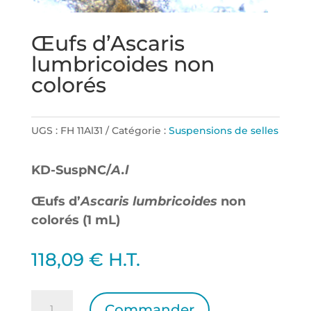
Œufs d’Ascaris
lumbricoides non
colorés
UGS :
FH 11Al31
Catégorie :
Suspensions de selles
KD-SuspNC/
A.l
Œufs d’
Ascaris lumbricoides
non
colorés (1 mL)
118,09
€
H.T.
quantité
Commander