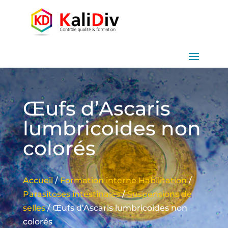
Œufs d’Ascaris
lumbricoides non
colorés
Accueil
/
Formation interne Habilitation
/
Parasitoses intestinales
/
Suspensions de
selles
/ Œufs d’Ascaris lumbricoides non
colorés