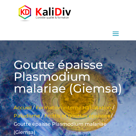
Goutte épaisse
Plasmodium
malariae (Giemsa)
Accueil
/
Formation interne Habilitation
/
Paludisme
/
Frottis et gouttes épaisses
/
Goutte épaisse Plasmodium malariae
(Giemsa)