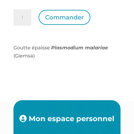
quantité
Commander
de
Goutte
épaisse
Plasmodium
Goutte épaisse
Plasmodium malariae
malariae
(Giemsa)
(Giemsa)
Mon espace personnel